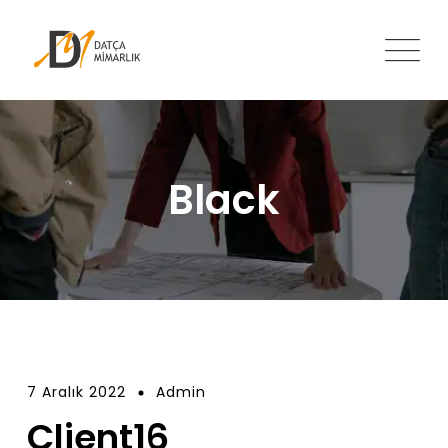
Skip
to
content
Black
7 Aralık 2022
Admin
Client16